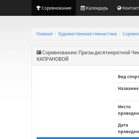
Соревнования
Календарь
Контак
Главная
Художественная гимнастика
Соревн
Соревнование: Призы десятикратной Че
КАПРАНОВОЙ
Вид спор
Название
Место
проведе
Дата
проведе