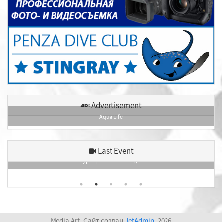
Advertisement
Aqua Life
Last Event
Турнир «Точка восхода»
Media Art. Сайт создан
JetAdmin
. 2026