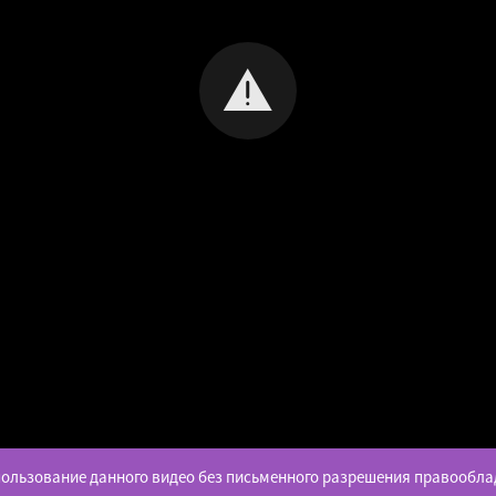
ользование данного видео без письменного разрешения правообла