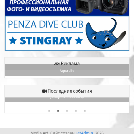
Реклама
Aqua Life
Последние события
Турнир «Точка восхода»
Media Art. Сайт создан
JetAdmin
. 2026